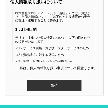
事業紹介
個人情報取り扱いについて
働く環境
株式会社フロンティア（以下「当社」）では、お預か
りした個人情報について、以下のとおり適正かつ安全
に管理・運用することに努めます。
社員インタビュー
1．利用目的
求人情報一覧
当社は、収集した個人情報について、以下の目的のた
めに利用いたします。
＜1＞サービス実施、およびアフターサービスのため
エントリー
＜2＞資料請求に対する発送のため
企業情報
＜3＞相談・お問い合わせへの回答のため
私は、個人情報取り扱い事項について同意します。
＜4＞商品・サービス・イベントの案内のため
ご依頼・お問い合わせ
2．第三者提供
会社概要
エントリー
ご依頼・お問い合わせ
プライバシーポリシ
当社は、以下の場合を除いて、個人データを第三者へ
提供することはしません。
＜1＞法令に基づく場合
＜2＞人の生命・身体・財産を保護するために必要で、
本人から同意を得ることが難しい場合