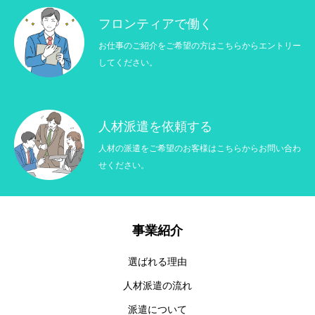
＜3＞公衆衛生の向上・児童の健全な育成のために必要
フロンティアで働く
で、本人から同意を得ることが難しい場合
＜4＞国の機関や地方公共団体、その委託者などによる
お仕事のご紹介をご希望の方はこちらからエントリー
法令事務の遂行にあたって協力する必要があり、かつ
してください。
本人の同意を得ることで事務遂行に影響が生じる可能
性がある場合
3．開示請求
人材派遣を依頼する
貴殿の個人情報について、ご本人には、開示・訂正・
削除・利用停止を請求する権利があります。手続きに
あたっては、ご本人確認のうえ対応させていただきま
人材の派遣をご希望のお客様はこちらからお問い合わ
すが、代理人の場合も可能です。詳細については、以
せください。
下へご連絡ください。
個人情報相談窓口
〒710-0826 岡山県倉敷市老松町1-1-35
株式会社フロンティア
事業紹介
TEL：086-441-3944
選ばれる理由
E-mail：info@frontier2015.com
人材派遣の流れ
以上
派遣について